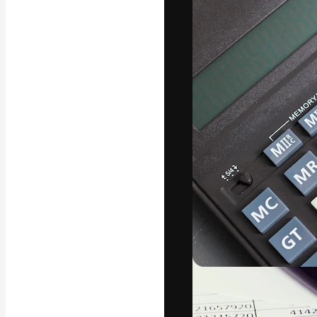
La plateforme c
vos meilleurs pr
d’abonnés : créa
studios.
Français
Copyright © 2010