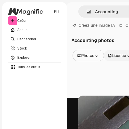
Créer
Créez une image IA
C
Accueil
Rechercher
Accounting photos
Stock
Photos
Licence
Explorer
Toutes les images
Tous les outils
Vecteurs
Illustrations
Photos
PSD
Modèles
Mockups
Vidéos
Clips de vidéo
Graphiques animés
Templates vidéos
Icônes
Modèles 3D
Polices