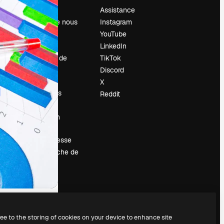
Prix
Assistance
À propos de nous
Instagram
Avis
YouTube
Carrières
LinkedIn
Tendances de
TikTok
recherche
Discord
Blog
X
Événements
Reddit
Slidesgo
Vendre mon
contenu
Salle de presse
À la recherche de
magnific.ai
ree to the storing of cookies on your device to enhance site