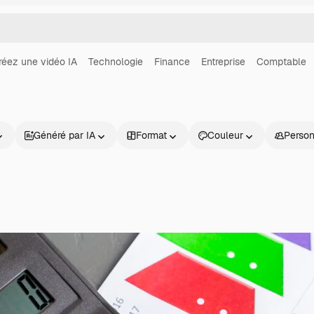
réez une vidéo IA
Technologie
Finance
Entreprise
Comptable
Généré par IA
Format
Couleur
Perso
Produits
Commencer