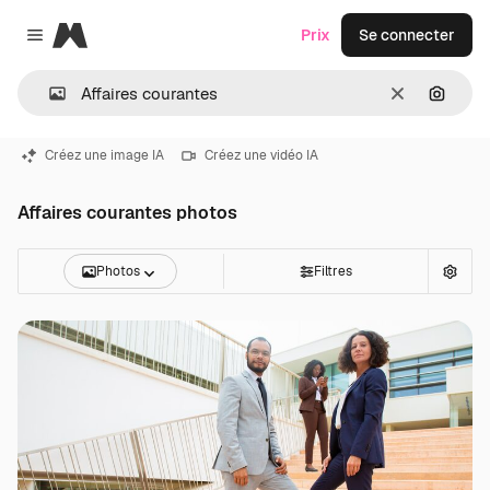
Magnific
Prix
Se connecter
Close menu
Effacer
Recher
Créez une image IA
Créez une vidéo IA
Affaires courantes photos
Photos
Filtres