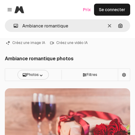
Magnific
Prix
Se connecter
Close menu
Effacer
Recher
Créez une image IA
Créez une vidéo IA
Ambiance romantique photos
Photos
Filtres