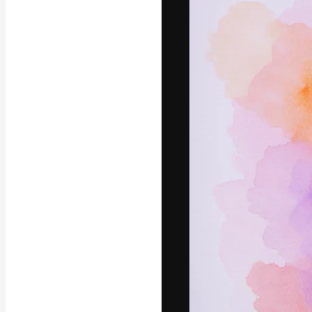
La plateforme c
vos meilleurs pr
d’abonnés : créa
studios.
Français
Copyright © 2010