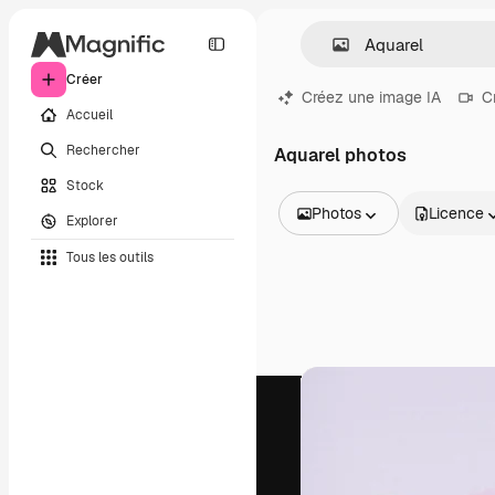
Créer
Créez une image IA
C
Accueil
Rechercher
Aquarel photos
Stock
Photos
Licence
Explorer
Toutes les images
Tous les outils
Vecteurs
Illustrations
Photos
PSD
Modèles
Mockups
Vidéos
Clips de vidéo
Graphiques animés
Templates vidéos
Icônes
Modèles 3D
Polices