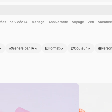
réez une vidéo IA
Mariage
Anniversaire
Voyage
Zen
Vacance
Généré par IA
Format
Couleur
Perso
Produits
Commencer