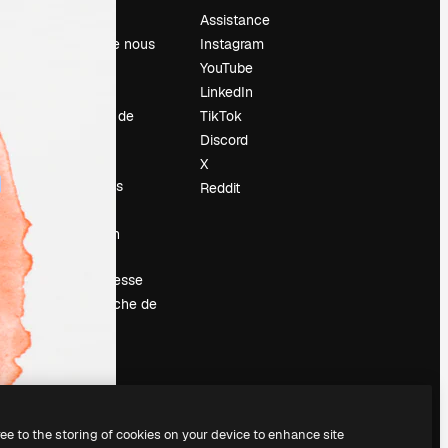
Prix
Assistance
À propos de nous
Instagram
Avis
YouTube
Carrières
LinkedIn
Tendances de
TikTok
recherche
Discord
Blog
X
Événements
Reddit
Slidesgo
Vendre mon
contenu
Salle de presse
À la recherche de
magnific.ai
ree to the storing of cookies on your device to enhance site