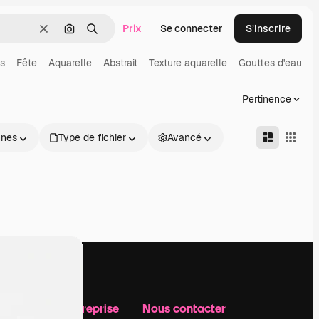
Prix
Se connecter
S’inscrire
Effacer
Rechercher par image
Rechercher
s
Fête
Aquarelle
Abstrait
Texture aquarelle
Gouttes d'eau
Pertinence
nnes
Type de fichier
Avancé
Notre entreprise
Nous contacter