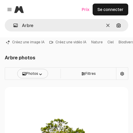
Magnific
Prix
Se connecter
Close menu
Effacer
Recher
Créez une image IA
Créez une vidéo IA
Nature
Ciel
Biodiver
Arbre photos
Photos
Filtres