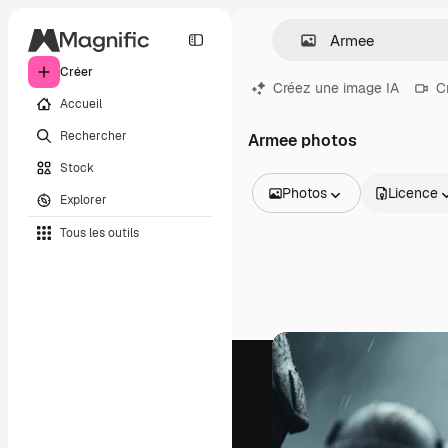
Créer
Créez une image IA
C
Accueil
Rechercher
Armee photos
Stock
Photos
Licence
Explorer
Toutes les images
Tous les outils
Vecteurs
Illustrations
Photos
PSD
Modèles
Mockups
Vidéos
Clips de vidéo
Graphiques animés
Templates vidéos
Icônes
Modèles 3D
Polices