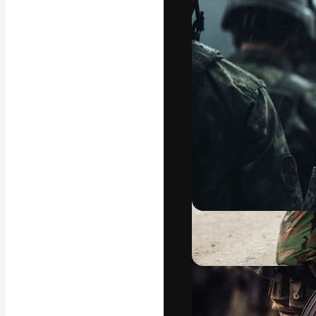
La plateforme c
vos meilleurs pr
d’abonnés : créa
studios.
Français
Copyright © 2010