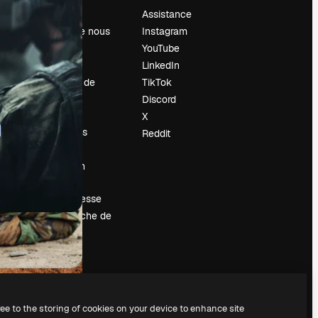
Prix
Assistance
À propos de nous
Instagram
Avis
YouTube
Carrières
LinkedIn
Tendances de
TikTok
recherche
Discord
Blog
X
Événements
Reddit
Slidesgo
Vendre mon
contenu
Salle de presse
À la recherche de
magnific.ai
ree to the storing of cookies on your device to enhance site