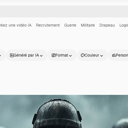
réez une vidéo IA
Recrutement
Guerre
Militaire
Drapeau
Logi
Généré par IA
Format
Couleur
Perso
Produits
Commencer