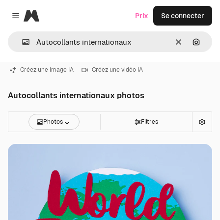
Magnific
Prix
Se connecter
Close menu
Effacer
Recher
Créez une image IA
Créez une vidéo IA
Autocollants internationaux photos
Photos
Filtres