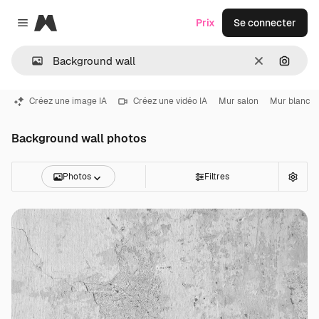
Magnific
Prix
Se connecter
Close menu
Effacer
Recher
Créez une image IA
Créez une vidéo IA
Mur salon
Mur blanc
Background wall photos
Photos
Filtres