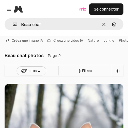
Magnific
Prix
Se connecter
Close menu
Effacer
Recher
Créez une image IA
Créez une vidéo IA
Nature
Jungle
Phot
Beau chat photos
- Page 2
Photos
Filtres