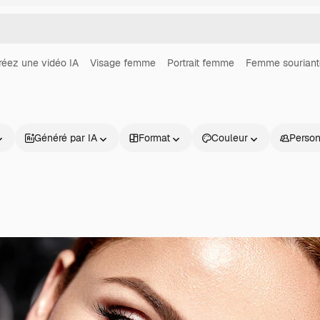
réez une vidéo IA
Visage femme
Portrait femme
Femme souriant
Généré par IA
Format
Couleur
Perso
Produits
Commencer