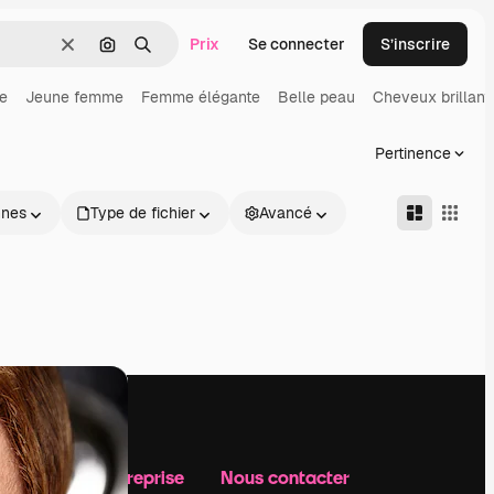
Prix
Se connecter
S’inscrire
Effacer
Rechercher par image
Rechercher
e
Jeune femme
Femme élégante
Belle peau
Cheveux brillant
Pertinence
nnes
Type de fichier
Avancé
Notre entreprise
Nous contacter