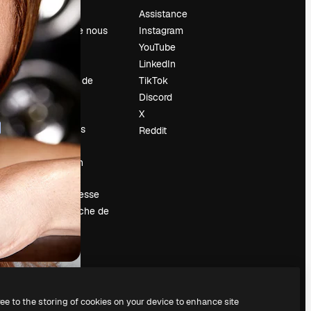
Prix
Assistance
À propos de nous
Instagram
Avis
YouTube
Carrières
LinkedIn
Tendances de
TikTok
recherche
Discord
Blog
X
Événements
Reddit
Slidesgo
Vendre mon
contenu
Salle de presse
À la recherche de
magnific.ai
ree to the storing of cookies on your device to enhance site