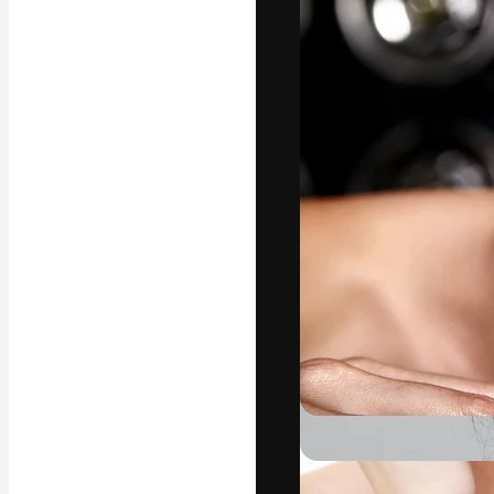
La plateforme c
vos meilleurs pr
d’abonnés : créa
studios.
Français
Copyright © 2010