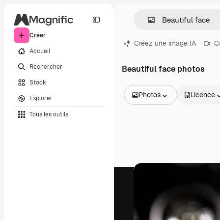
Créer
Créez une image IA
C
Accueil
Rechercher
Beautiful face photos
Stock
Photos
Licence
Explorer
Toutes les images
Tous les outils
Vecteurs
Illustrations
Photos
PSD
Modèles
Mockups
Vidéos
Clips de vidéo
Graphiques animés
Templates vidéos
Icônes
Modèles 3D
Polices