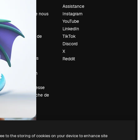
Prix
Assistance
À propos de nous
Instagram
Avis
YouTube
Carrières
LinkedIn
Tendances de
TikTok
recherche
Discord
Blog
X
Événements
Reddit
Slidesgo
Vendre mon
contenu
Salle de presse
À la recherche de
magnific.ai
ree to the storing of cookies on your device to enhance site