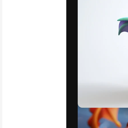
La plateforme c
vos meilleurs pr
d’abonnés : créa
studios.
Français
Copyright © 2010