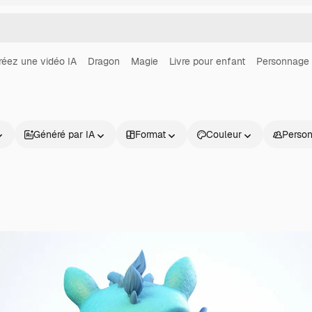
réez une vidéo IA
Dragon
Magie
Livre pour enfant
Personnage 
Généré par IA
Format
Couleur
Perso
Produits
Commencer