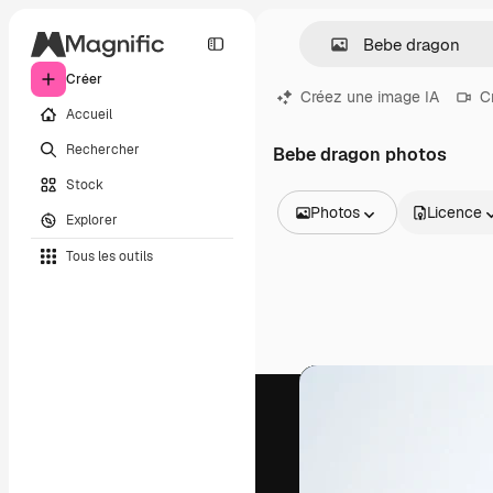
Créer
Créez une image IA
C
Accueil
Rechercher
Bebe dragon photos
Stock
Photos
Licence
Explorer
Toutes les images
Tous les outils
Vecteurs
Illustrations
Photos
PSD
Modèles
Mockups
Vidéos
Clips de vidéo
Graphiques animés
Templates vidéos
Icônes
Modèles 3D
Polices