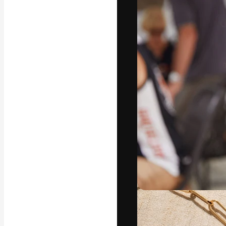
La plateforme c
vos meilleurs pr
d’abonnés : créa
studios.
Français
Copyright © 2010