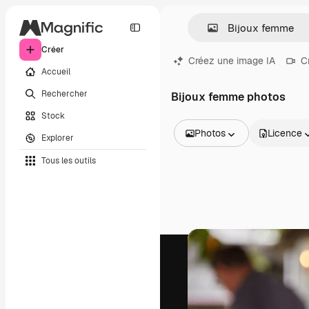
Créer
Créez une image IA
C
Accueil
Rechercher
Bijoux femme photos
Stock
Photos
Licence
Explorer
Toutes les images
Tous les outils
Vecteurs
Illustrations
Photos
PSD
Modèles
Mockups
Vidéos
Clips de vidéo
Graphiques animés
Templates vidéos
Icônes
Modèles 3D
Polices