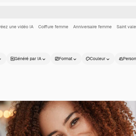
réez une vidéo IA
Coiffure femme
Anniversaire femme
Saint vale
Généré par IA
Format
Couleur
Perso
Produits
Commencer