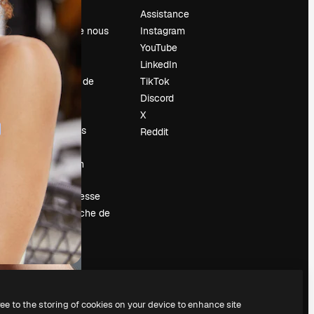
Prix
Assistance
À propos de nous
Instagram
Avis
YouTube
Carrières
LinkedIn
Tendances de
TikTok
recherche
Discord
Blog
X
Événements
Reddit
Slidesgo
Vendre mon
contenu
Salle de presse
À la recherche de
magnific.ai
ree to the storing of cookies on your device to enhance site