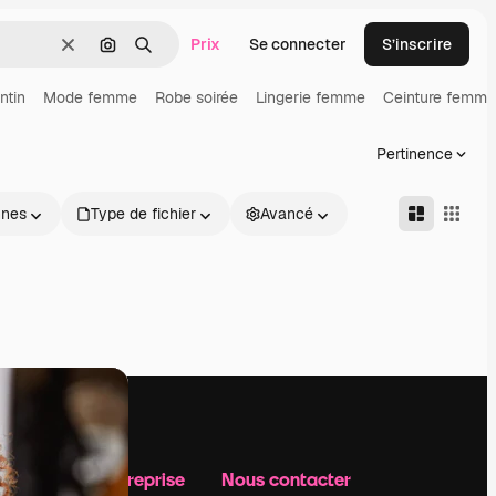
Prix
Se connecter
S’inscrire
Effacer
Rechercher par image
Rechercher
ntin
Mode femme
Robe soirée
Lingerie femme
Ceinture femme
Pertinence
nnes
Type de fichier
Avancé
Notre entreprise
Nous contacter