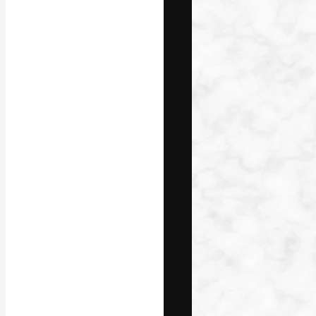
La plateforme c
vos meilleurs pr
d’abonnés : créa
studios.
Français
Copyright © 2010