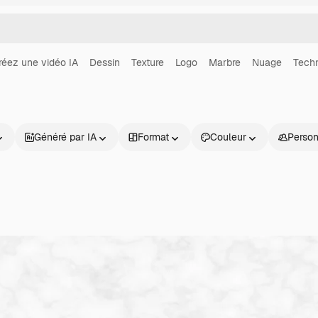
réez une vidéo IA
Dessin
Texture
Logo
Marbre
Nuage
Tech
Généré par IA
Format
Couleur
Perso
Produits
Commencer