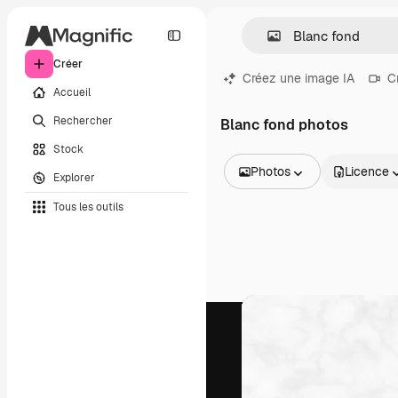
Créer
Créez une image IA
C
Accueil
Rechercher
Blanc fond photos
Stock
Photos
Licence
Explorer
Toutes les images
Tous les outils
Vecteurs
Illustrations
Photos
PSD
Modèles
Mockups
Vidéos
Clips de vidéo
Graphiques animés
Templates vidéos
Icônes
Modèles 3D
Polices