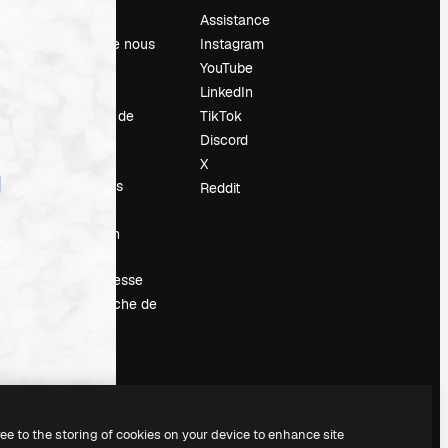
Prix
Assistance
À propos de nous
Instagram
Avis
YouTube
Carrières
LinkedIn
Tendances de
TikTok
recherche
Discord
Blog
X
Événements
Reddit
Slidesgo
Vendre mon
contenu
Salle de presse
À la recherche de
magnific.ai
ree to the storing of cookies on your device to enhance site