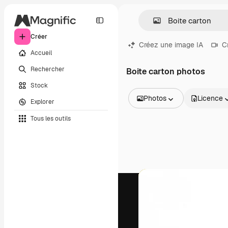
Créer
Créez une image IA
C
Accueil
Rechercher
Boite carton photos
Stock
Photos
Licence
Explorer
Toutes les images
Tous les outils
Vecteurs
Illustrations
Photos
PSD
Modèles
Mockups
Vidéos
Clips de vidéo
Graphiques animés
Templates vidéos
Icônes
Modèles 3D
Polices