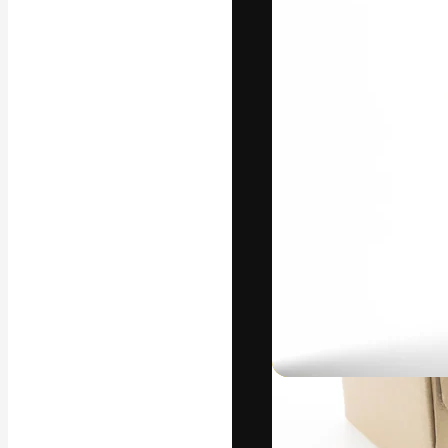
La plateforme c
vos meilleurs pr
d’abonnés : créa
studios.
Français
Copyright © 2010