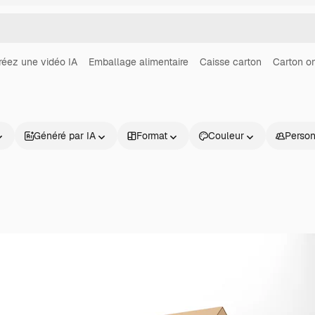
réez une vidéo IA
Emballage alimentaire
Caisse carton
Carton o
Généré par IA
Format
Couleur
Perso
Produits
Commencer