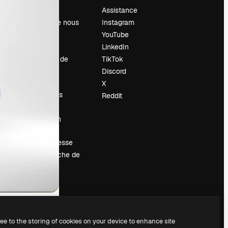
Prix
Assistance
À propos de nous
Instagram
Avis
YouTube
Carrières
LinkedIn
Tendances de
TikTok
recherche
Discord
Blog
X
Événements
Reddit
Slidesgo
Vendre mon
contenu
Salle de presse
À la recherche de
magnific.ai
ree to the storing of cookies on your device to enhance site