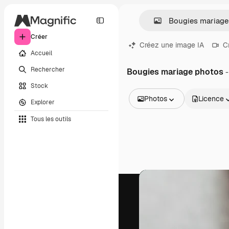
Créer
Créez une image IA
C
Accueil
Rechercher
Bougies mariage photos
-
Stock
Photos
Licence
Explorer
Toutes les images
Tous les outils
Vecteurs
Illustrations
Photos
PSD
Modèles
Mockups
Vidéos
Clips de vidéo
Graphiques animés
Templates vidéos
Icônes
Modèles 3D
Polices