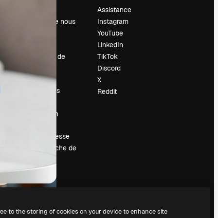
Prix
Assistance
À propos de nous
Instagram
Avis
YouTube
Carrières
LinkedIn
Tendances de
TikTok
recherche
Discord
Blog
X
Événements
Reddit
Slidesgo
Vendre mon
contenu
Salle de presse
À la recherche de
magnific.ai
ree to the storing of cookies on your device to enhance site