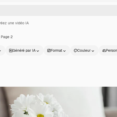
réez une vidéo IA
 Page 2
Généré par IA
Format
Couleur
Perso
Produits
Commencer