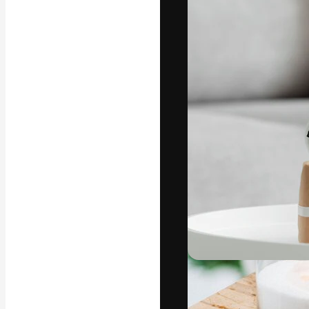
La plateforme c
vos meilleurs pr
d’abonnés : créa
studios.
Français
Copyright © 2010