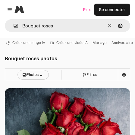
Magnific
Prix
Se connecter
Close menu
Effacer
Recher
Créez une image IA
Créez une vidéo IA
Mariage
Anniversaire
Bouquet roses photos
Photos
Filtres