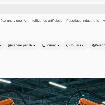
réez une vidéo IA
Intelligence artificielle
Robotique industrielle
A
Généré par IA
Format
Couleur
Perso
Produits
Commencer