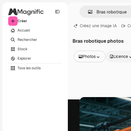
Créer
Créez une image IA
C
Accueil
Rechercher
Bras robotique photos
Stock
Photos
Licence
Explorer
Toutes les images
Tous les outils
Vecteurs
Illustrations
Photos
PSD
Modèles
Mockups
Vidéos
Clips de vidéo
Graphiques animés
Templates vidéos
Icônes
Modèles 3D
Polices