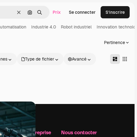
Prix
Se connecter
S’inscrire
Effacer
Rechercher par image
Rechercher
utomatisation
Industrie 4.0
Robot industriel
Innovation technolo
Pertinence
nnes
Type de fichier
Avancé
Notre entreprise
Nous contacter