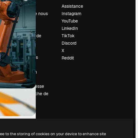
Prix
Assistance
À propos de nous
Instagram
Avis
YouTube
Carrières
LinkedIn
Tendances de
TikTok
recherche
Discord
Blog
X
Événements
Reddit
Slidesgo
Vendre mon
contenu
Salle de presse
À la recherche de
magnific.ai
ree to the storing of cookies on your device to enhance site