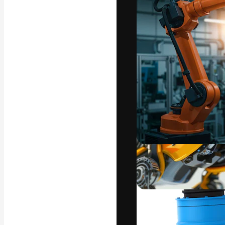
La plateforme c
vos meilleurs pr
d’abonnés : créa
studios.
Français
Copyright © 2010