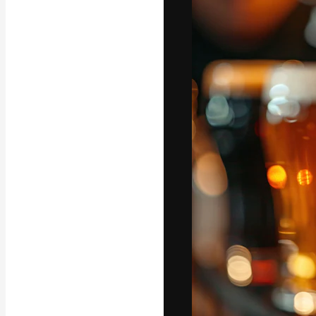
La plateforme c
vos meilleurs pr
d’abonnés : créa
studios.
Français
Copyright © 2010