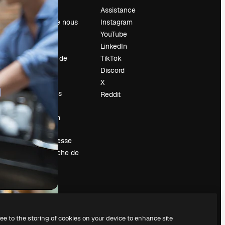
Prix
Assistance
À propos de nous
Instagram
Avis
YouTube
Carrières
LinkedIn
Tendances de
TikTok
recherche
Discord
Blog
X
Événements
Reddit
Slidesgo
Vendre mon
contenu
Salle de presse
À la recherche de
magnific.ai
ree to the storing of cookies on your device to enhance site