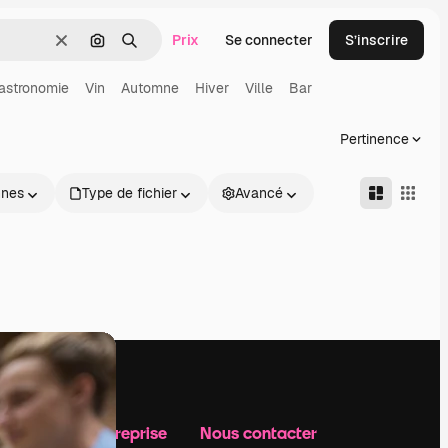
Prix
Se connecter
S’inscrire
Effacer
Rechercher par image
Rechercher
astronomie
Vin
Automne
Hiver
Ville
Bar
Pertinence
nnes
Type de fichier
Avancé
Notre entreprise
Nous contacter