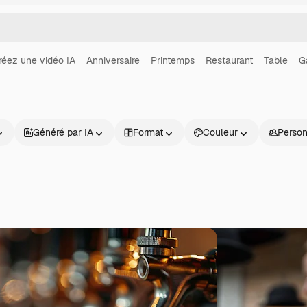
réez une vidéo IA
Anniversaire
Printemps
Restaurant
Table
G
Généré par IA
Format
Couleur
Perso
Produits
Commencer