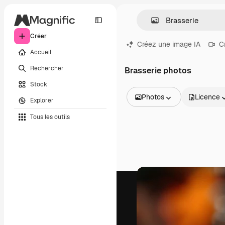
Créer
Créez une image IA
C
Accueil
Rechercher
Brasserie photos
Stock
Photos
Licence
Explorer
Toutes les images
Tous les outils
Vecteurs
Illustrations
Photos
PSD
Modèles
Mockups
Vidéos
Clips de vidéo
Graphiques animés
Templates vidéos
Icônes
Modèles 3D
Polices