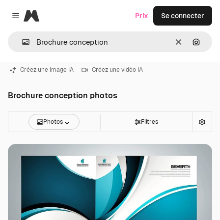
Magnific
Prix
Se connecter
Close menu
Effacer
Recher
Créez une image IA
Créez une vidéo IA
Brochure conception photos
Photos
Filtres