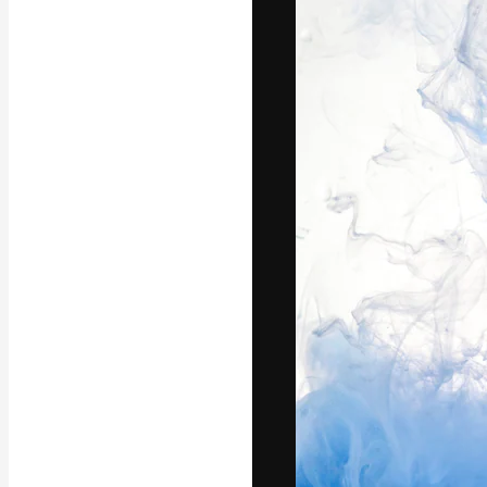
La plateforme c
vos meilleurs pr
d’abonnés : créa
studios.
Français
Copyright © 2010