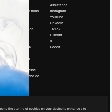
Prix
Assistance
À propos de nous
Instagram
Avis
YouTube
Carrières
LinkedIn
Tendances de
TikTok
recherche
Discord
Blog
X
Événements
Reddit
Slidesgo
Vendre mon
contenu
Salle de presse
À la recherche de
magnific.ai
ree to the storing of cookies on your device to enhance site