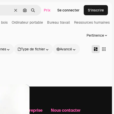
Prix
Se connecter
S’inscrire
Effacer
Rechercher par image
Rechercher
 bois
Ordinateur portable
Bureau travail
Ressources humaines
Pertinence
nnes
Type de fichier
Avancé
Notre entreprise
Nous contacter