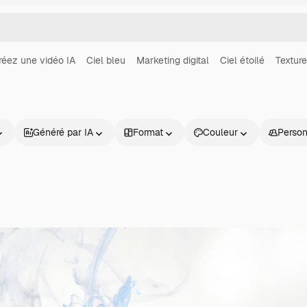
réez une vidéo IA
Ciel bleu
Marketing digital
Ciel étoilé
Texture
Généré par IA
Format
Couleur
Perso
Produits
Commencer