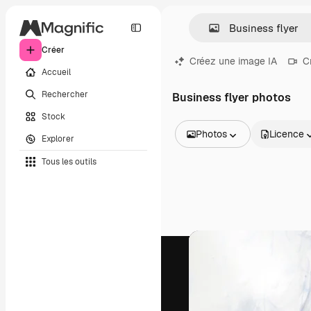
Créer
Créez une image IA
C
Accueil
Rechercher
Business flyer photos
Stock
Photos
Licence
Explorer
Toutes les images
Tous les outils
Vecteurs
Illustrations
Photos
PSD
Modèles
Mockups
Vidéos
Clips de vidéo
Graphiques animés
Templates vidéos
Icônes
Modèles 3D
Polices