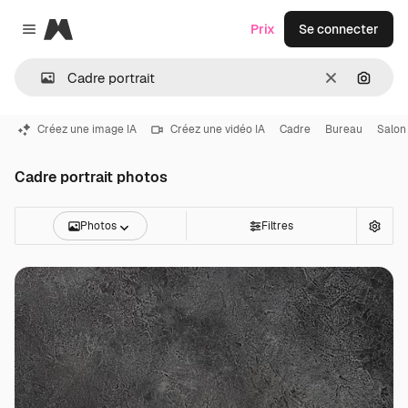
Magnific
Prix
Se connecter
Close menu
Effacer
Recher
Créez une image IA
Créez une vidéo IA
Cadre
Bureau
Salon
Cadre portrait photos
Photos
Filtres