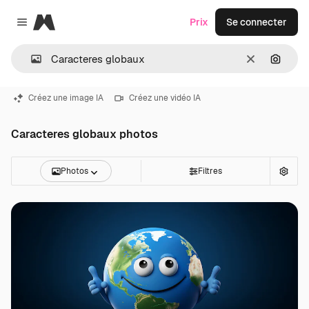
Magnific
Prix
Se connecter
Close menu
Effacer
Recher
Créez une image IA
Créez une vidéo IA
Caracteres globaux photos
Photos
Filtres