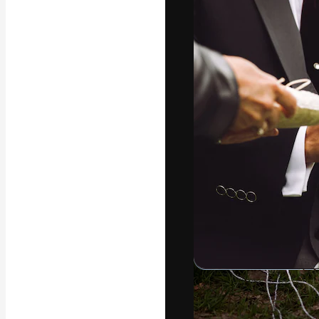
La plateforme c
vos meilleurs pr
d’abonnés : créa
studios.
Français
Copyright © 2010