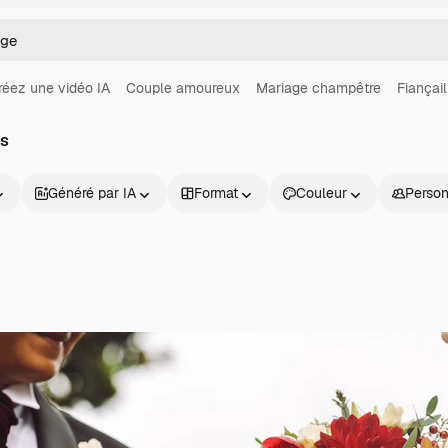
réez une vidéo IA
Couple amoureux
Mariage champêtre
Fiançail
os
Généré par IA
Format
Couleur
Perso
Produits
Commencer