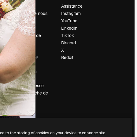
Prix
Assistance
À propos de nous
Instagram
Avis
YouTube
Carrières
LinkedIn
Tendances de
TikTok
recherche
Discord
Blog
X
Événements
Reddit
Slidesgo
Vendre mon
contenu
Salle de presse
À la recherche de
magnific.ai
ree to the storing of cookies on your device to enhance site