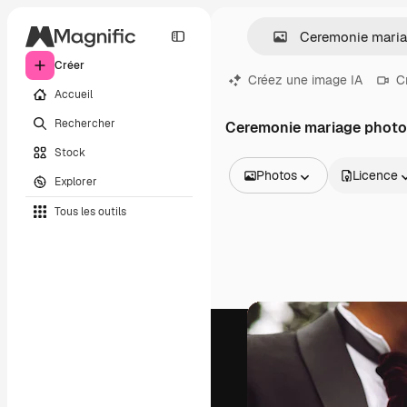
Créer
Créez une image IA
C
Accueil
Rechercher
Ceremonie mariage phot
Stock
Photos
Licence
Explorer
Toutes les images
Tous les outils
Vecteurs
Illustrations
Photos
PSD
Modèles
Mockups
Vidéos
Clips de vidéo
Graphiques animés
Templates vidéos
Icônes
Modèles 3D
Polices