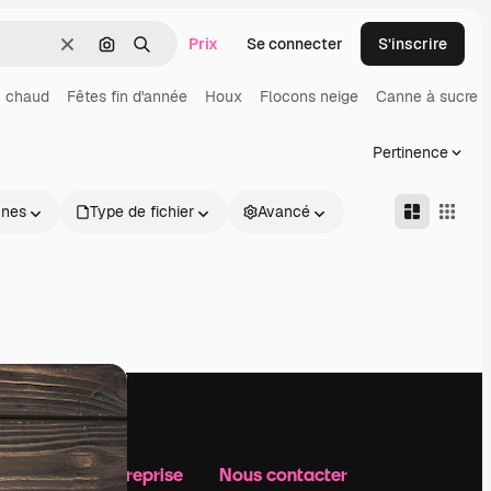
Prix
Se connecter
S’inscrire
Effacer
Rechercher par image
Rechercher
n chaud
Fêtes fin d'année
Houx
Flocons neige
Canne à sucre
Pertinence
nnes
Type de fichier
Avancé
Notre entreprise
Nous contacter