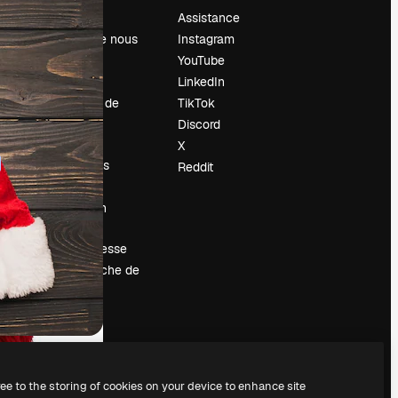
Prix
Assistance
À propos de nous
Instagram
Avis
YouTube
Carrières
LinkedIn
Tendances de
TikTok
recherche
Discord
Blog
X
Événements
Reddit
Slidesgo
Vendre mon
contenu
Salle de presse
À la recherche de
magnific.ai
ree to the storing of cookies on your device to enhance site