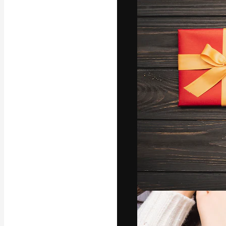
La plateforme c
vos meilleurs pr
d’abonnés : créa
studios.
Français
Copyright © 2010