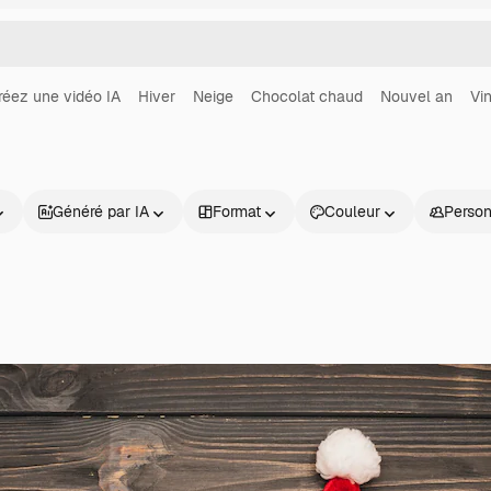
réez une vidéo IA
Hiver
Neige
Chocolat chaud
Nouvel an
Vi
Généré par IA
Format
Couleur
Perso
Produits
Commencer