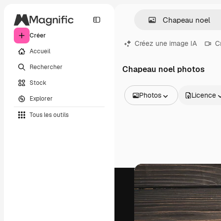
Créer
Créez une image IA
C
Accueil
Rechercher
Chapeau noel photos
Stock
Photos
Licence
Explorer
Toutes les images
Tous les outils
Vecteurs
Illustrations
Photos
PSD
Modèles
Mockups
Vidéos
Clips de vidéo
Graphiques animés
Templates vidéos
Icônes
Modèles 3D
Polices