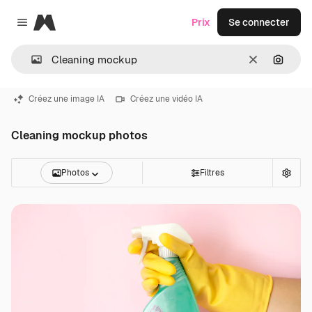
Magnific
Prix
Se connecter
Close menu
Effacer
Recher
Créez une image IA
Créez une vidéo IA
Cleaning mockup photos
Photos
Filtres