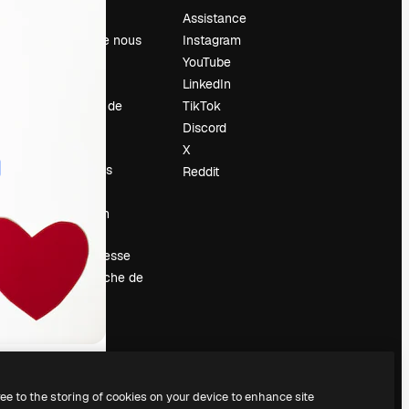
Prix
Assistance
À propos de nous
Instagram
Avis
YouTube
Carrières
LinkedIn
Tendances de
TikTok
recherche
Discord
Blog
X
Événements
Reddit
Slidesgo
Vendre mon
contenu
Salle de presse
À la recherche de
magnific.ai
ree to the storing of cookies on your device to enhance site