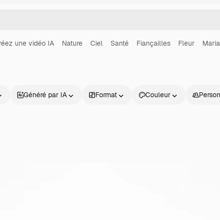
réez une vidéo IA
Nature
Ciel
Santé
Fiançailles
Fleur
Mari
Généré par IA
Format
Couleur
Perso
Produits
Commencer