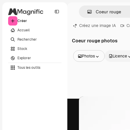
Créer
Créez une image IA
C
Accueil
Rechercher
Coeur rouge photos
Stock
Photos
Licence
Explorer
Toutes les images
Tous les outils
Vecteurs
Illustrations
Photos
PSD
Modèles
Mockups
Vidéos
Clips de vidéo
Graphiques animés
Templates vidéos
Icônes
Modèles 3D
Polices