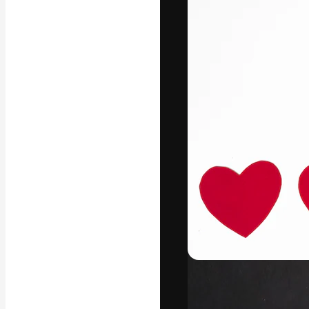
La plateforme c
vos meilleurs pr
d’abonnés : créa
studios.
Français
Copyright © 2010