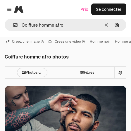
Magnific
Prix
Se connecter
Close menu
Effacer
Recher
Créez une image IA
Créez une vidéo IA
Homme noir
Homme a
Coiffure homme afro photos
Photos
Filtres