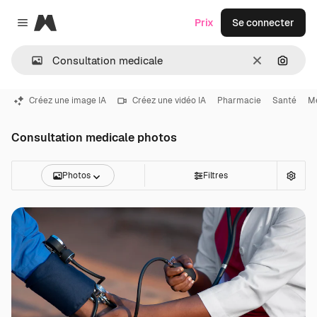
Magnific
Prix
Se connecter
Close menu
Effacer
Recher
Créez une image IA
Créez une vidéo IA
Pharmacie
Santé
M
Consultation medicale photos
Photos
Filtres