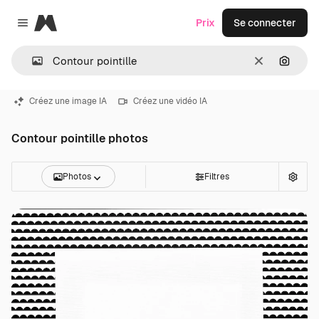
Magnific
Prix
Se connecter
Close menu
Effacer
Recher
Créez une image IA
Créez une vidéo IA
Contour pointille photos
Photos
Filtres