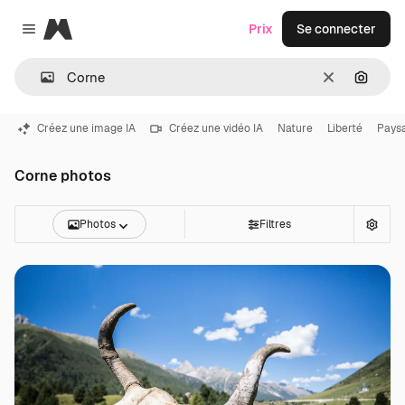
Magnific
Prix
Se connecter
Close menu
Effacer
Recher
Créez une image IA
Créez une vidéo IA
Nature
Liberté
Pays
Corne photos
Photos
Filtres