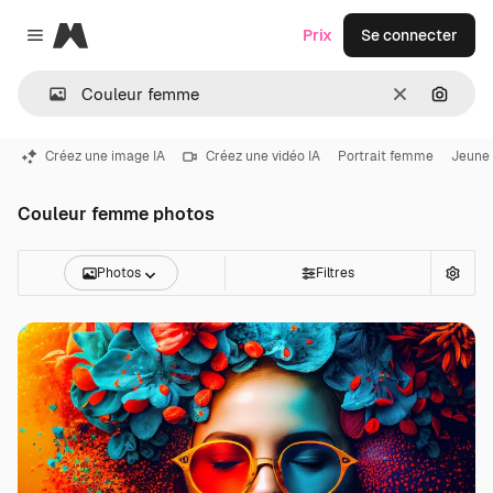
Magnific
Prix
Se connecter
Close menu
Effacer
Recher
Créez une image IA
Créez une vidéo IA
Portrait femme
Jeune
Couleur femme photos
Photos
Filtres