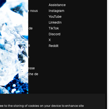
Prix
Assistance
À propos de nous
Instagram
Avis
YouTube
Carrières
LinkedIn
Tendances de
TikTok
recherche
Discord
Blog
X
Événements
Reddit
Slidesgo
Vendre mon
contenu
Salle de presse
À la recherche de
magnific.ai
ree to the storing of cookies on your device to enhance site