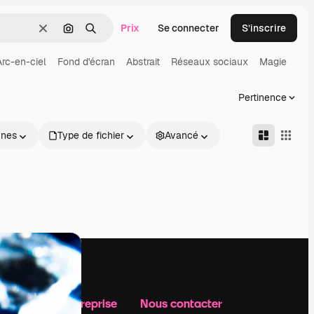
Prix
Se connecter
S’inscrire
Effacer
Rechercher par image
Rechercher
Arc-en-ciel
Fond d'écran
Abstrait
Réseaux sociaux
Magie
Pertinence
nnes
Type de fichier
Avancé
Notre entreprise
Nous contacter