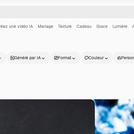
réez une vidéo IA
Mariage
Texture
Cadeau
Glace
Lumière
Généré par IA
Format
Couleur
Perso
Produits
Commencer