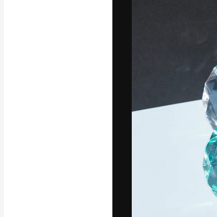
La plateforme c
vos meilleurs pr
d’abonnés : créa
studios.
Français
Copyright © 2010