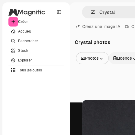
Créer
Créez une image IA
C
Accueil
Rechercher
Crystal photos
Stock
Photos
Licence
Explorer
Toutes les images
Tous les outils
Vecteurs
Illustrations
Photos
PSD
Modèles
Mockups
Vidéos
Clips de vidéo
Graphiques animés
Templates vidéos
Icônes
Modèles 3D
Polices