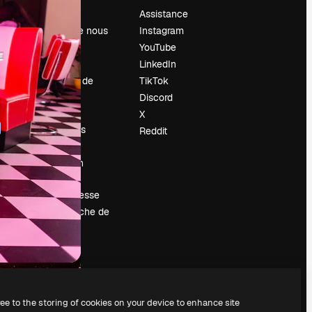
Prix
Assistance
À propos de nous
Instagram
Avis
YouTube
Carrières
LinkedIn
Tendances de
TikTok
recherche
Discord
Blog
X
Événements
Reddit
Slidesgo
Vendre mon
contenu
Salle de presse
À la recherche de
magnific.ai
ree to the storing of cookies on your device to enhance site