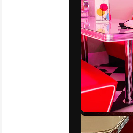
La plateforme c
vos meilleurs pr
d’abonnés : créa
studios.
Français
Copyright © 2010