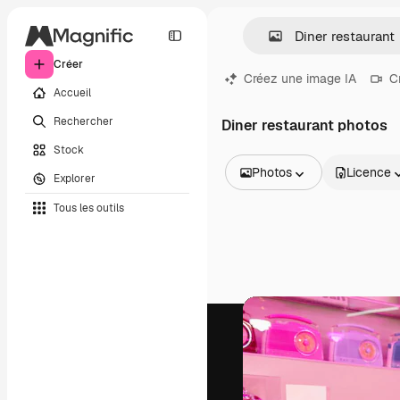
Créer
Créez une image IA
C
Accueil
Rechercher
Diner restaurant photos
Stock
Photos
Licence
Explorer
Toutes les images
Tous les outils
Vecteurs
Illustrations
Photos
PSD
Modèles
Mockups
Vidéos
Clips de vidéo
Graphiques animés
Templates vidéos
Icônes
Modèles 3D
Polices