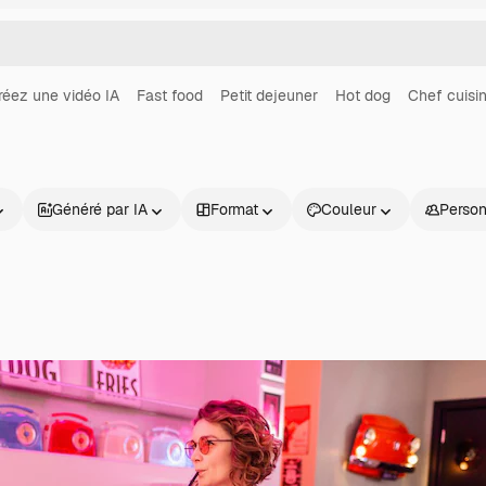
réez une vidéo IA
Fast food
Petit dejeuner
Hot dog
Chef cuisin
Généré par IA
Format
Couleur
Perso
Produits
Commencer