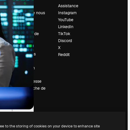
Prix
Assistance
À propos de nous
Instagram
Avis
YouTube
Carrières
LinkedIn
Tendances de
TikTok
recherche
Discord
Blog
X
Événements
Reddit
Slidesgo
Vendre mon
contenu
Salle de presse
À la recherche de
magnific.ai
ree to the storing of cookies on your device to enhance site