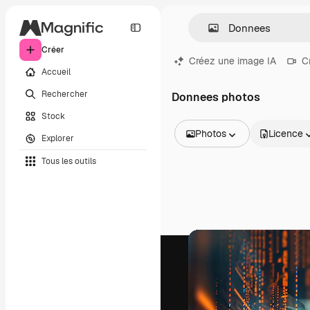
Créer
Créez une image IA
C
Accueil
Rechercher
Donnees photos
Stock
Photos
Licence
Explorer
Toutes les images
Tous les outils
Vecteurs
Illustrations
Photos
PSD
Modèles
Mockups
Vidéos
Clips de vidéo
Graphiques animés
Templates vidéos
Icônes
Modèles 3D
Polices