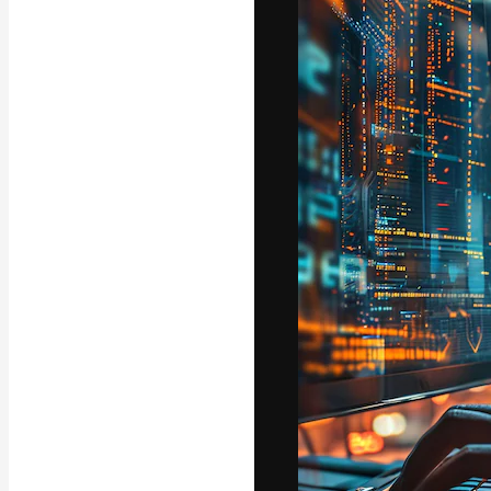
La plateforme c
vos meilleurs pr
d’abonnés : créa
studios.
Français
Copyright © 2010