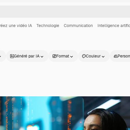
réez une vidéo IA
Technologie
Communication
Intelligence artifi
Généré par IA
Format
Couleur
Perso
Produits
Commencer