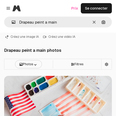
Magnific
Prix
Se connecter
Close menu
Effacer
Recher
Créez une image IA
Créez une vidéo IA
Drapeau peint a main photos
Photos
Filtres