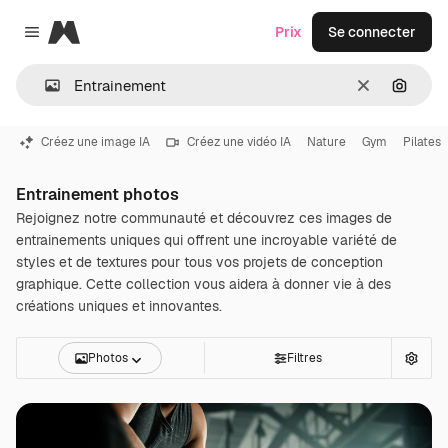
Magnific
Prix
Se connecter
Close menu
Effacer
Recher
Créez une image IA
Créez une vidéo IA
Nature
Gym
Pilates
Entrainement photos
Rejoignez notre communauté et découvrez ces images de
entrainements uniques qui offrent une incroyable variété de
styles et de textures pour tous vos projets de conception
graphique. Cette collection vous aidera à donner vie à des
créations uniques et innovantes.
Photos
Filtres