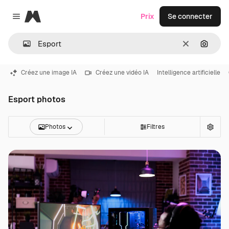
Magnific
Prix
Se connecter
Close menu
Effacer
Recher
Créez une image IA
Créez une vidéo IA
Intelligence artificielle
Esport photos
Photos
Filtres