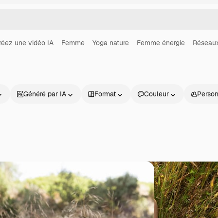
réez une vidéo IA
Femme
Yoga nature
Femme énergie
Réseaux
Généré par IA
Format
Couleur
Perso
Produits
Commencer