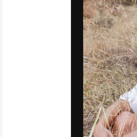
La plateforme c
vos meilleurs pr
d’abonnés : créa
studios.
Français
Copyright © 2010