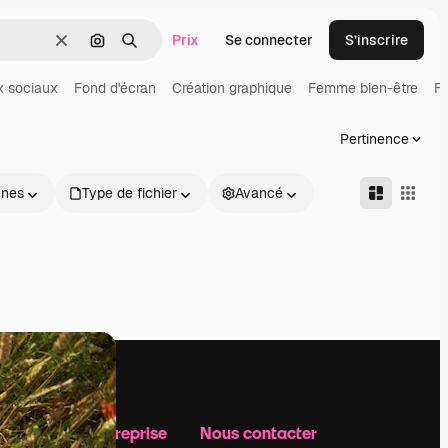
Prix
Se connecter
S’inscrire
Effacer
Rechercher par image
Rechercher
 sociaux
Fond d'écran
Création graphique
Femme bien-être
F
Pertinence
nnes
Type de fichier
Avancé
Notre entreprise
Nous contacter