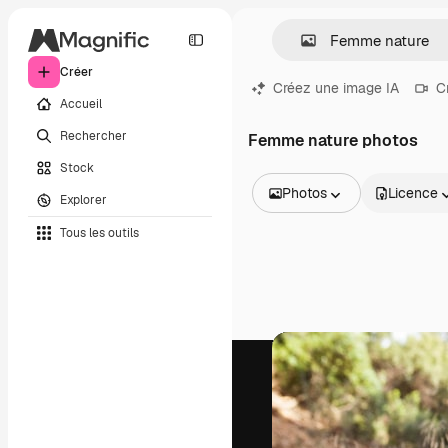
Créer
Créez une image IA
C
Accueil
Rechercher
Femme nature photos
Stock
Photos
Licence
Explorer
Toutes les images
Tous les outils
Vecteurs
Illustrations
Photos
PSD
Modèles
Mockups
Vidéos
Clips de vidéo
Graphiques animés
Templates vidéos
Icônes
Modèles 3D
Polices