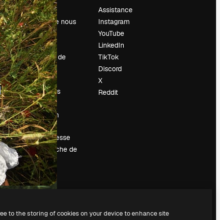
Prix
Assistance
À propos de nous
Instagram
Avis
YouTube
Carrières
LinkedIn
Tendances de
TikTok
recherche
Discord
Blog
X
Événements
Reddit
Slidesgo
Vendre mon
contenu
Salle de presse
À la recherche de
magnific.ai
ree to the storing of cookies on your device to enhance site