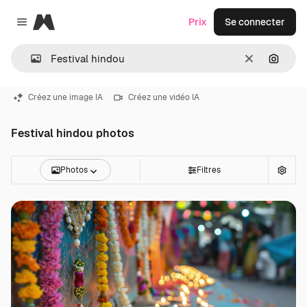
Magnific
Prix
Se connecter
Close menu
Effacer
Recher
Créez une image IA
Créez une vidéo IA
Festival hindou photos
Photos
Filtres