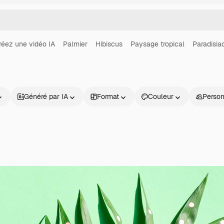
réez une vidéo IA
Palmier
Hibiscus
Paysage tropical
Paradisia
Généré par IA
Format
Couleur
Perso
Produits
Commencer