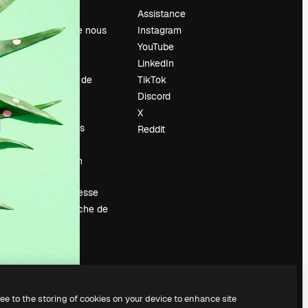
Prix
Assistance
À propos de nous
Instagram
Avis
YouTube
Carrières
LinkedIn
Tendances de
TikTok
recherche
Discord
Blog
X
Événements
Reddit
Slidesgo
Vendre mon
contenu
Salle de presse
À la recherche de
magnific.ai
ree to the storing of cookies on your device to enhance site