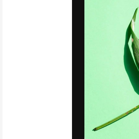
La plateforme c
vos meilleurs pr
d’abonnés : créa
studios.
Français
Copyright © 2010