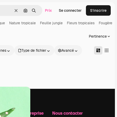
Prix
Se connecter
S’inscrire
Effacer
Rechercher par image
Rechercher
que
Nature tropicale
Feuille jungle
Fleurs tropicales
Fougère
Pertinence
nnes
Type de fichier
Avancé
Notre entreprise
Nous contacter