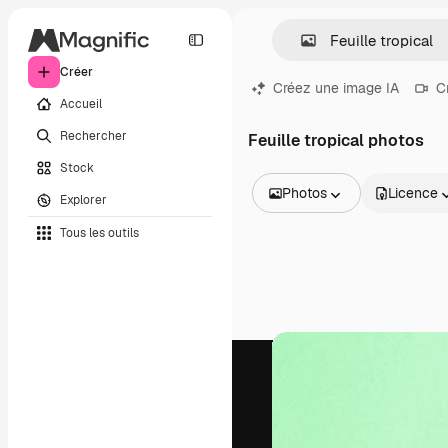
Créer
Créez une image IA
C
Accueil
Rechercher
Feuille tropical photos
Stock
Photos
Licence
Explorer
Toutes les images
Tous les outils
Vecteurs
Illustrations
Photos
PSD
Modèles
Mockups
Vidéos
Clips de vidéo
Graphiques animés
Templates vidéos
Icônes
Modèles 3D
Polices