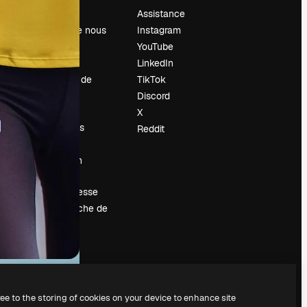
Prix
Assistance
À propos de nous
Instagram
Avis
YouTube
Carrières
LinkedIn
Tendances de
TikTok
recherche
Discord
Blog
X
Événements
Reddit
Slidesgo
Vendre mon
contenu
Salle de presse
À la recherche de
magnific.ai
ree to the storing of cookies on your device to enhance site