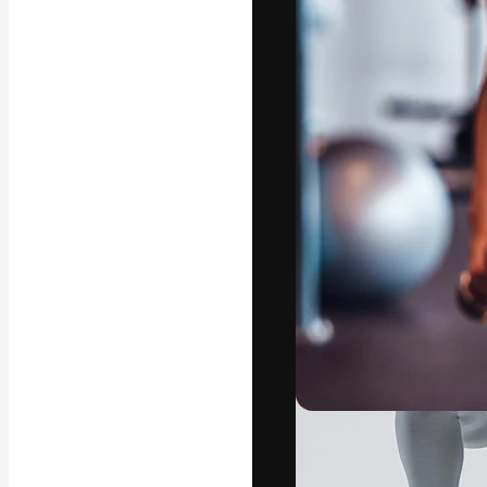
La plateforme c
vos meilleurs pr
d’abonnés : créa
studios.
Français
Copyright © 2010