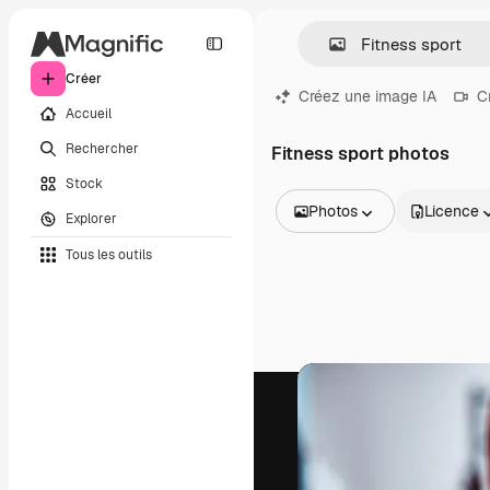
Créer
Créez une image IA
C
Accueil
Rechercher
Fitness sport photos
Stock
Photos
Licence
Explorer
Toutes les images
Tous les outils
Vecteurs
Illustrations
Photos
PSD
Modèles
Mockups
Vidéos
Clips de vidéo
Graphiques animés
Templates vidéos
Icônes
Modèles 3D
Polices