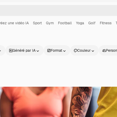
réez une vidéo IA
Sport
Gym
Football
Yoga
Golf
Fitness
Généré par IA
Format
Couleur
Perso
Produits
Commencer