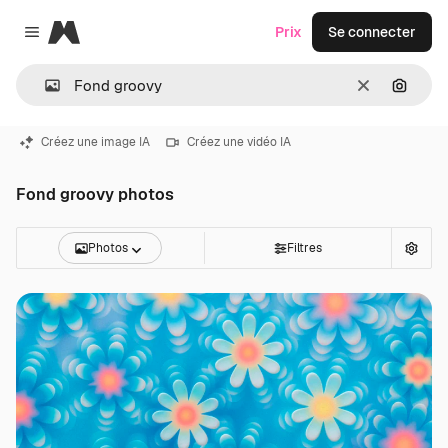
Magnific
Prix
Se connecter
Close menu
Effacer
Recher
Créez une image IA
Créez une vidéo IA
Fond groovy photos
Photos
Filtres