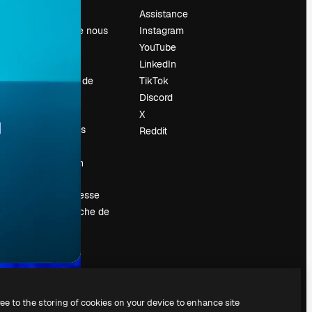
Prix
Assistance
À propos de nous
Instagram
Avis
YouTube
Carrières
LinkedIn
Tendances de
TikTok
recherche
Discord
Blog
X
Événements
Reddit
Slidesgo
Vendre mon
contenu
Salle de presse
À la recherche de
magnific.ai
ree to the storing of cookies on your device to enhance site