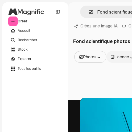
Créer
Créez une image IA
C
Accueil
Rechercher
Fond scientifique photos
Stock
Photos
Licence
Explorer
Toutes les images
Tous les outils
Vecteurs
Illustrations
Photos
PSD
Modèles
Mockups
Vidéos
Clips de vidéo
Graphiques animés
Templates vidéos
Icônes
Modèles 3D
Polices