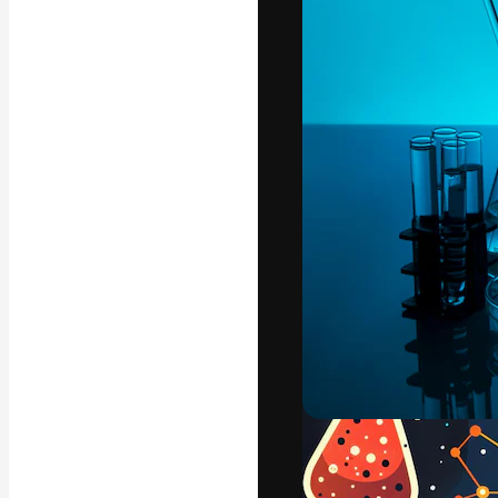
La plateforme c
vos meilleurs pr
d’abonnés : créa
studios.
Français
Copyright © 2010