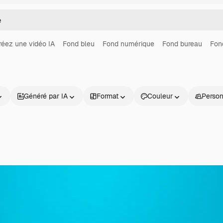
réez une vidéo IA
Fond bleu
Fond numérique
Fond bureau
Fon
Généré par IA
Format
Couleur
Perso
Produits
Commencer