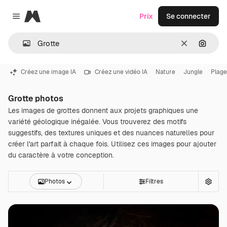
Magnific
Prix
Se connecter
Close menu
Effacer
Recher
Créez une image IA
Créez une vidéo IA
Nature
Jungle
Plage
Grotte photos
Les images de grottes donnent aux projets graphiques une
variété géologique inégalée. Vous trouverez des motifs
suggestifs, des textures uniques et des nuances naturelles pour
créer l'art parfait à chaque fois. Utilisez ces images pour ajouter
du caractère à votre conception.
Photos
Filtres