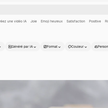
réez une vidéo IA
Joie
Emoji heureux
Satisfaction
Positive
Ri
Généré par IA
Format
Couleur
Perso
Produits
Commencer