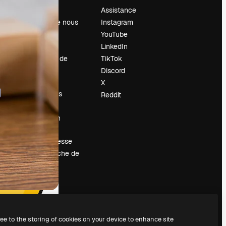
Prix
Assistance
À propos de nous
Instagram
Avis
YouTube
Carrières
LinkedIn
Tendances de
TikTok
recherche
Discord
Blog
X
Événements
Reddit
Slidesgo
Vendre mon
contenu
Salle de presse
À la recherche de
magnific.ai
ree to the storing of cookies on your device to enhance site