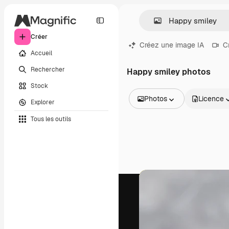
Créer
Créez une image IA
C
Accueil
Rechercher
Happy smiley photos
Stock
Photos
Licence
Explorer
Toutes les images
Tous les outils
Vecteurs
Illustrations
Photos
PSD
Modèles
Mockups
Vidéos
Clips de vidéo
Graphiques animés
Templates vidéos
Icônes
Modèles 3D
Polices