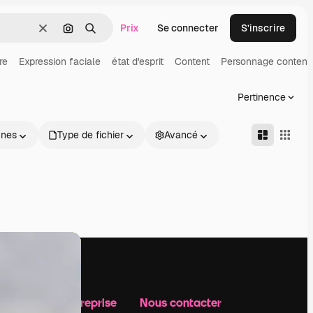
Prix
Se connecter
S’inscrire
Effacer
Rechercher par image
Rechercher
re
Expression faciale
état d'esprit
Content
Personnage content
Pertinence
nnes
Type de fichier
Avancé
Notre entreprise
Nous contacter