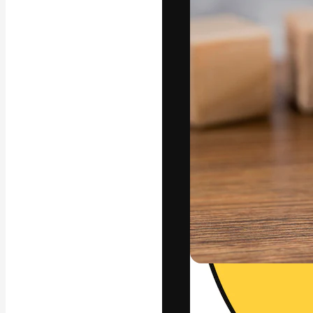
La plateforme c
vos meilleurs pr
d’abonnés : créa
studios.
Français
Copyright © 2010