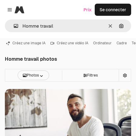
Magnific
Prix
Se connecter
Close menu
Effacer
Recher
Créez une image IA
Créez une vidéo IA
Ordinateur
Cadre
Te
Homme travail photos
Photos
Filtres