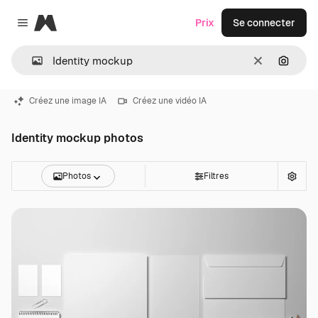
Magnific
Prix
Se connecter
Close menu
Effacer
Recher
Créez une image IA
Créez une vidéo IA
Identity mockup photos
Photos
Filtres