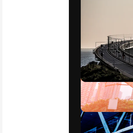
La plateforme c
vos meilleurs pr
d’abonnés : créa
studios.
Français
Copyright © 2010