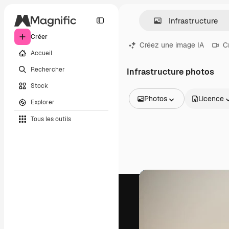
Créer
Créez une image IA
C
Accueil
Rechercher
Infrastructure photos
Stock
Photos
Licence
Explorer
Toutes les images
Tous les outils
Vecteurs
Illustrations
Photos
PSD
Modèles
Mockups
Vidéos
Clips de vidéo
Graphiques animés
Templates vidéos
Icônes
Modèles 3D
Polices