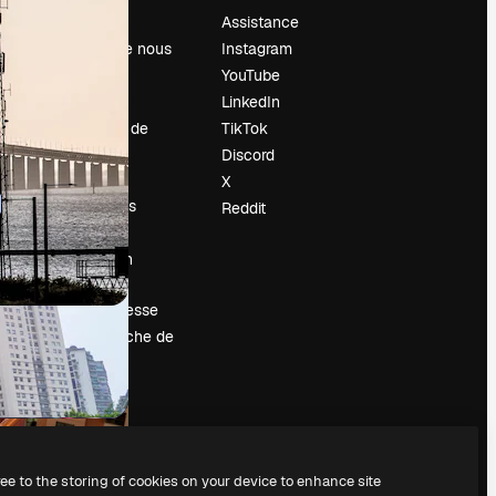
Prix
Assistance
À propos de nous
Instagram
Avis
YouTube
Carrières
LinkedIn
Tendances de
TikTok
recherche
Discord
Blog
X
Événements
Reddit
Slidesgo
Vendre mon
contenu
Salle de presse
À la recherche de
magnific.ai
ree to the storing of cookies on your device to enhance site