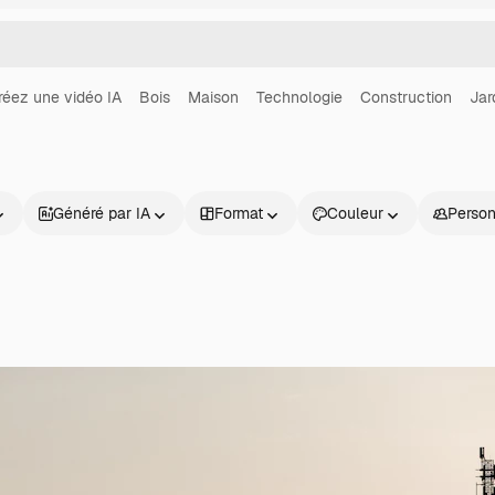
réez une vidéo IA
Bois
Maison
Technologie
Construction
Jar
Généré par IA
Format
Couleur
Perso
Produits
Commencer