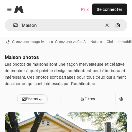
Magnific
Prix
Se connecter
Close menu
Effacer
Recher
Créez une image IA
Créez une vidéo IA
Nature
Ciel
Immobili
Maison photos
Les photos de maisons sont une façon merveilleuse et créative
de montrer à quel point le design architectural peut être beau et
intéressant. Ces photos sont parfaites pour tous ceux qui aiment
dessiner ou qui sont intéressés par l'architecture.
Photos
Filtres