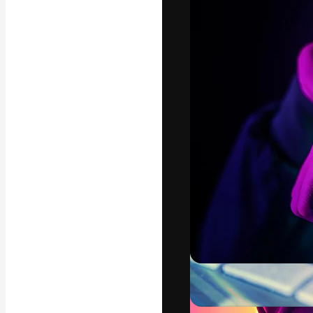
La plateforme c
vos meilleurs pr
d’abonnés : créa
studios.
Français
Copyright © 2010