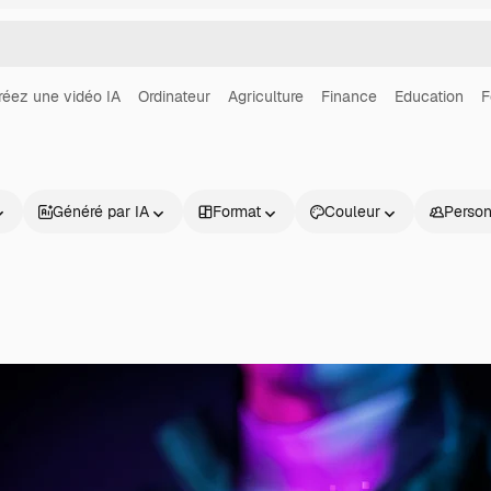
réez une vidéo IA
Ordinateur
Agriculture
Finance
Education
F
Généré par IA
Format
Couleur
Perso
Produits
Commencer