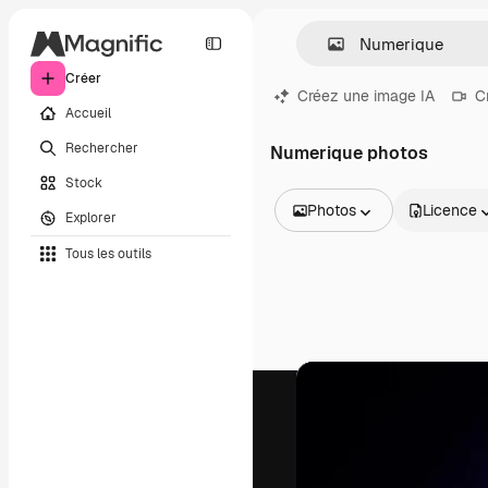
Créer
Créez une image IA
C
Accueil
Rechercher
Numerique photos
Stock
Photos
Licence
Explorer
Toutes les images
Tous les outils
Vecteurs
Illustrations
Photos
PSD
Modèles
Mockups
Vidéos
Clips de vidéo
Graphiques animés
Templates vidéos
Icônes
Modèles 3D
Polices