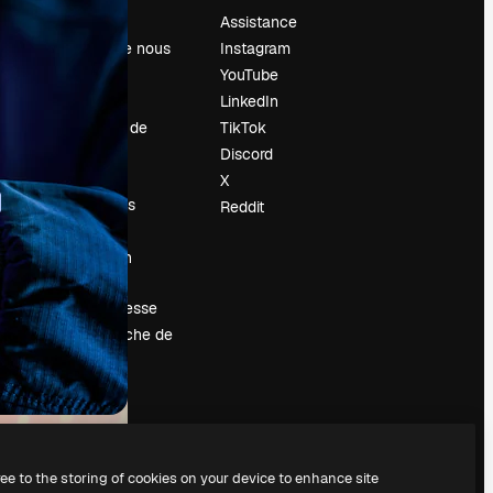
Prix
Assistance
À propos de nous
Instagram
Avis
YouTube
Carrières
LinkedIn
Tendances de
TikTok
recherche
Discord
Blog
X
Événements
Reddit
Slidesgo
Vendre mon
contenu
Salle de presse
À la recherche de
magnific.ai
ree to the storing of cookies on your device to enhance site