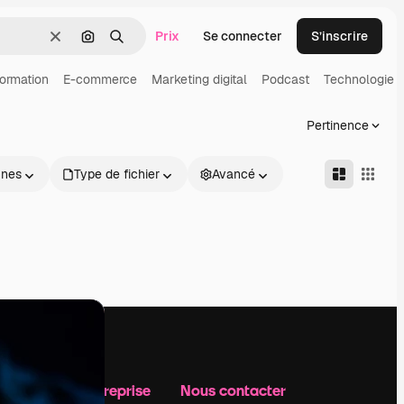
Prix
Se connecter
S’inscrire
Effacer
Rechercher par image
Rechercher
ormation
E-commerce
Marketing digital
Podcast
Technologie
Pertinence
nnes
Type de fichier
Avancé
Notre entreprise
Nous contacter